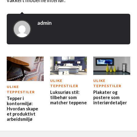
vakkert moderne interiør.
admin
ULIKE
ULIKE
TEPPESTILER
TEPPESTILER
ULIKE
Luksuriøs stil:
Plakater og
TEPPESTILER
tilbehør som
postere som
Tepper i
matcher teppene
interiørdetaljer
kontormiljø:
Hvordan skape
et produktivt
arbeidsmiljø