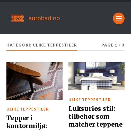
KATEGORI:
ULIKE TEPPESTILER
PAGE 1
/
3
ULIKE TEPPESTILER
Luksuriøs stil:
ULIKE TEPPESTILER
tilbehør som
Tepper i
matcher teppene
kontormiljø: