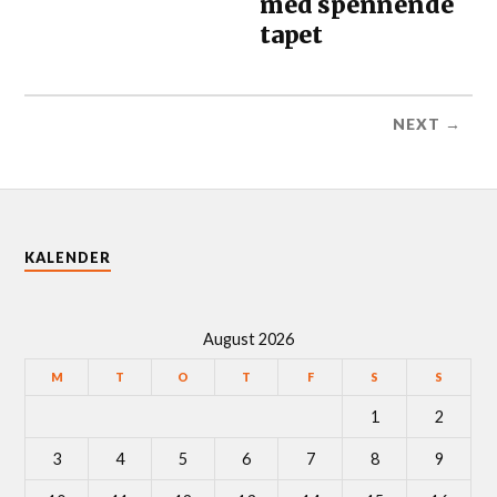
med spennende
tapet
NEXT →
KALENDER
August 2026
M
T
O
T
F
S
S
1
2
3
4
5
6
7
8
9