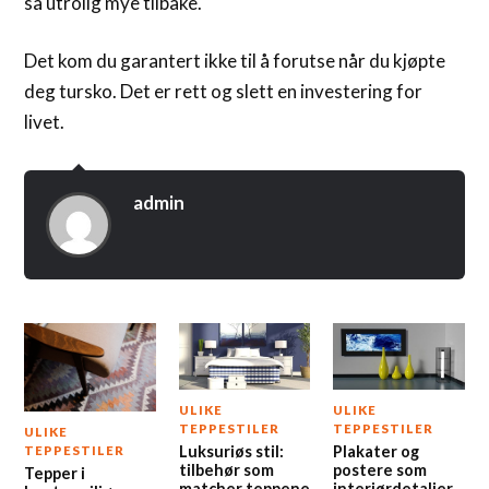
så utrolig mye tilbake.
Det kom du garantert ikke til å forutse når du kjøpte
deg tursko. Det er rett og slett en investering for
livet.
admin
ULIKE
ULIKE
TEPPESTILER
TEPPESTILER
ULIKE
Luksuriøs stil:
Plakater og
TEPPESTILER
tilbehør som
postere som
Tepper i
matcher teppene
interiørdetaljer