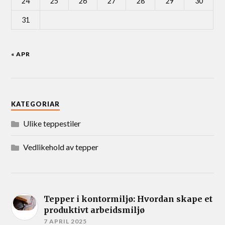
24
25
26
27
28
29
30
31
« APR
KATEGORIAR
Ulike teppestiler
Vedlikehold av tepper
Tepper i kontormiljø: Hvordan skape et
produktivt arbeidsmiljø
7 APRIL 2025